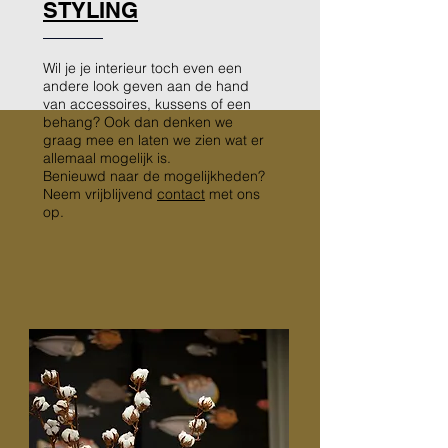
STYLING
Wil je je interieur toch even een
andere look geven aan de hand
van accessoires, kussens of een
behang? Ook dan denken we
graag mee en laten we zien wat er
allemaal mogelijk is.
Benieuwd naar de mogelijkheden?
Neem vrijblijvend
contact
met ons
op.