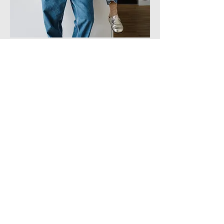
Meneer en mevrouw van Hout
Ons verhaal begint in 2001, toen we elkaar
leerden kennen. Don en Hanneke — twee
creatieve geesten met een gedeelde liefde voor
beeld, sfeer en interieur. In 2012 stapten we in het
huwelijksbootje en sindsdien vormen we niet
alleen een team in het leven, maar ook in alles wat
we creëren.
Een belangrijk hoofdstuk van onze reis speelde
zich af in Antwerpen. Hanneke werkte daar als
interieurontwerper en -bouwer voor Urban
Outfitters, terwijl Don zich ontwikkelde als
fotograaf. In die periode kochten we een oud
herenhuis — vol potentie, maar toe aan een
complete transformatie. We stripten het pand
volledig en bouwden het, met hulp van
(schoon)vader, van de grond af aan opnieuw op.
Elk detail, van indeling tot styling, kwam uit onze
handen.